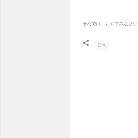
それでは、おやすみなさい
日常
コ
メ
ン
ト