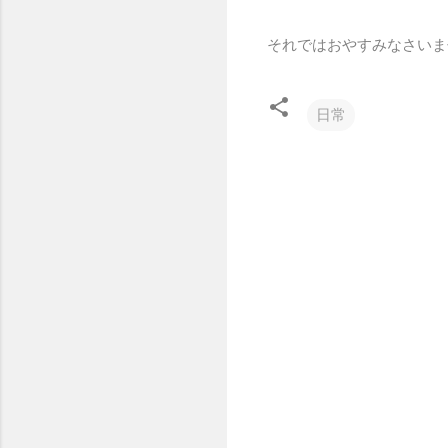
それではおやすみなさいま
日常
コ
メ
ン
ト